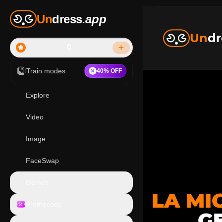
Un
dress
.app
Un
dr
0
Train modes
40% OFF
Explore
Video
Image
FaceSwap
Games
LA MI
Promocode
G