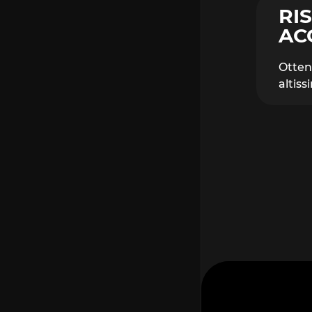
RI
AC
Otten
altiss