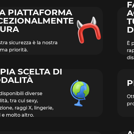
F
A PIATTAFORMA
A
CEZIONALMENTE
T
CURA
D
tra sicurezza è la nostra
È 
ma priorità.
ra
dis
PIA SCELTA DI
DALITÀ
P
isponibili diverse
Ott
tà, tra cui sexy,
pro
zione, raggi X, lingerie,
e molto altro.
A