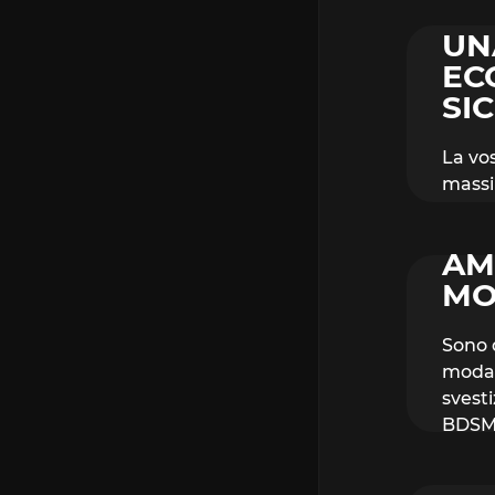
UN
EC
SI
La vos
massi
AM
MO
Sono d
modali
svesti
BDSM 