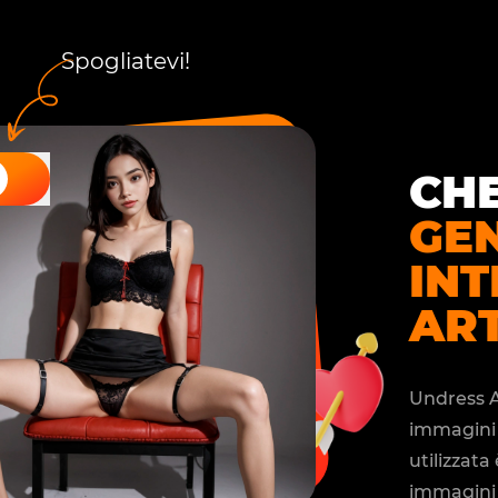
Spogliatevi!
CHE
GE
INT
ART
Undress A
immagini d
utilizzata
immagini d