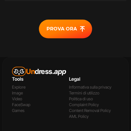
PROVA ORA
Un
dress
.app
Tools
Legal
Explore
Informativa sulla privacy
Image
Termini di utilizzo
Video
Politica di uso
FaceSwap
Complaint Policy
Games
Content Removal Policy
AML Policy