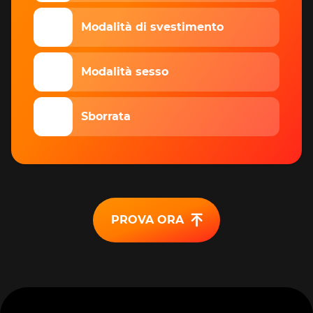
👩
Modalità di svestimento
👩‍❤️‍💋‍👨
Modalità sesso
💦
Sborrata
PROVA ORA