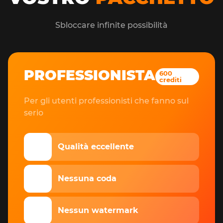
Sbloccare infinite possibilità
PROFESSIONISTA
600
crediti
Per gli utenti professionisti che fanno sul
serio
🤩
Qualità eccellente
⚡️
Nessuna coda
👀
Nessun watermark