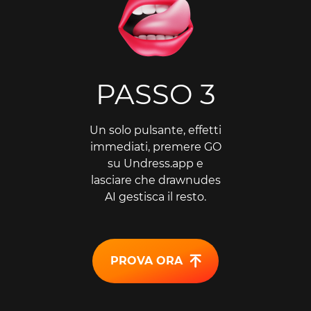
PASSO 3
Un solo pulsante, effetti
immediati, premere GO
su Undress.app e
lasciare che drawnudes
AI gestisca il resto.
PROVA ORA