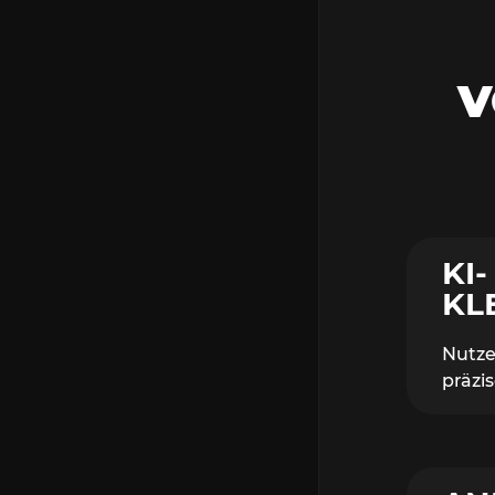
V
KI-
KL
Nutze
präzi