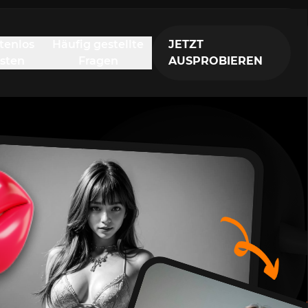
tenlos
Häufig gestellte
JETZT
esten
Fragen
AUSPROBIEREN