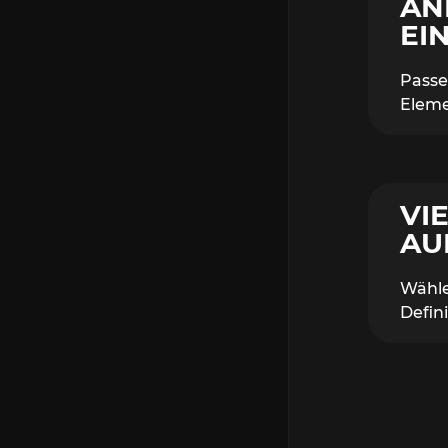
AN
EI
Passe
Eleme
VI
AU
Wähle
Defin