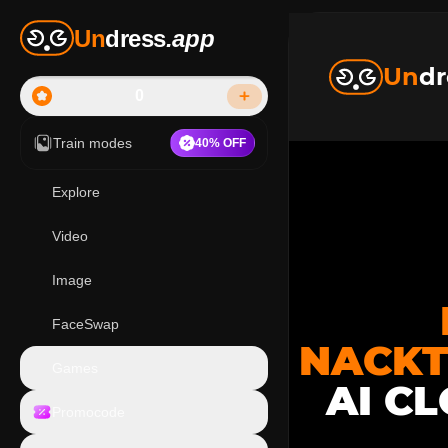
Un
dress
.app
Un
dr
0
Train modes
40% OFF
Explore
Video
Image
FaceSwap
NACKT
Games
AI C
Promocode