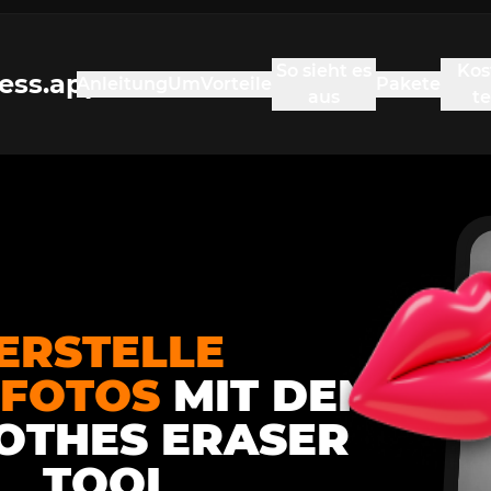
So sieht es
Kos
ess.app
Anleitung
Um
Vorteile
Pakete
aus
t
ERSTELLE
FOTOS
MIT DEM
LOTHES ERASER
TOOL