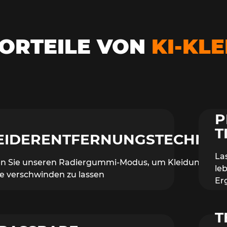
ORTEILE VON
KI-KL
P
T
EIDERENTFERNUNGSTECHNOL
La
n Sie unseren Radiergummi-Modus, um Kleidungsstü
le
se verschwinden zu lassen
Er
T