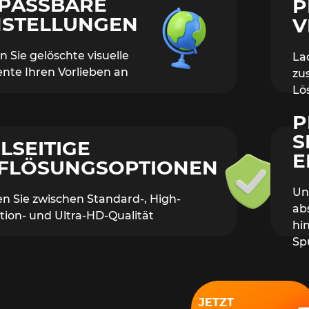
PASSBARE
P
NSTELLUNGEN
V
n Sie gelöschte visuelle
La
nte Ihren Vorlieben an
zus
Lö
P
S
ELSEITIGE
E
FLÖSUNGSOPTIONEN
Un
n Sie zwischen Standard-, High-
ab
ition- und Ultra-HD-Qualität
hin
Sp
JETZT