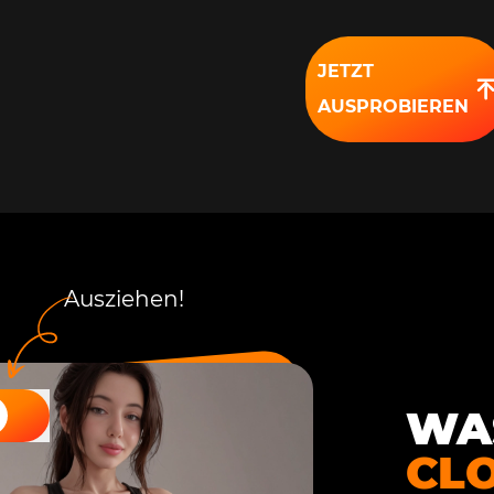
JETZT
AUSPROBIEREN
Ausziehen!
WAS
CL