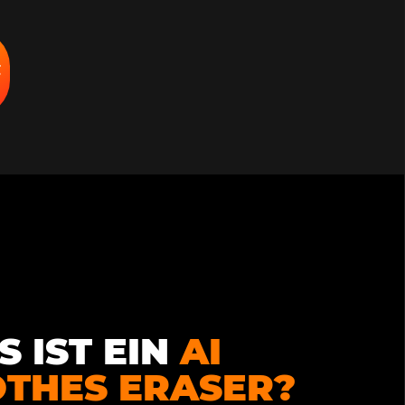
 IST EIN
AI
OTHES ERASER?