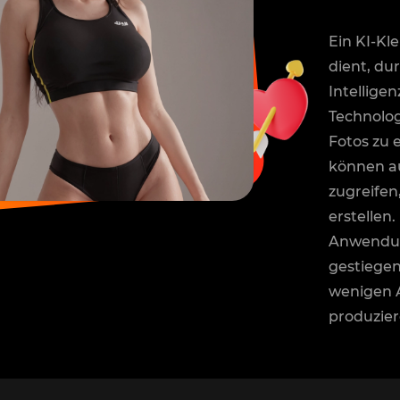
Ein KI-Kl
dient, du
Intelligen
Technolog
Fotos zu 
können au
zugreifen
erstellen
Anwendung
gestiegen,
wenigen 
produzier