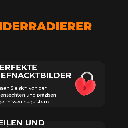
EIDERRADIERER
ERFEKTE
IEFNACKTBILDER
OGIE
ssen Sie sich von den
cke
bensechten und präzisen
gebnissen begeistern
EILEN UND